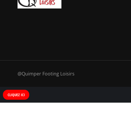
@Quimper Footing Loisirs
CLIQUEZ ICI