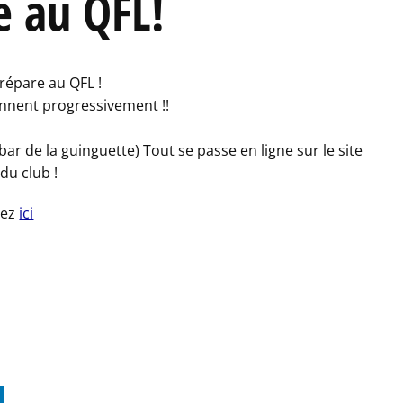
e au QFL!
répare au QFL !
nnent progressivement !!
r de la guinguette) Tout se passe en ligne sur le site
du club !
uez
ici