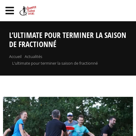
L’ULTIMATE POUR TERMINER LA SAISON
DE FRACTIONNÉ
Vous êtes ici :
Accueil
Actualités
L’ultimate pour terminer la saison de fractionné