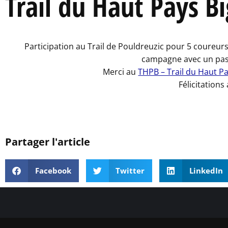
Trail du Haut Pays B
Participation au Trail de Pouldreuzic pour 5 coureur
campagne avec un pass
Merci au
THPB – Trail du Haut P
Félicitations
Partager l'article
Facebook
Twitter
LinkedIn