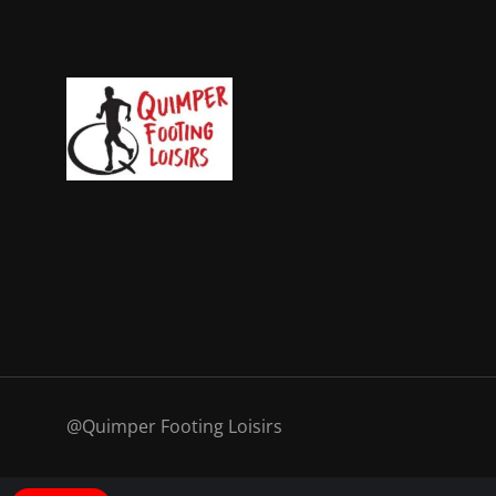
@Quimper Footing Loisirs