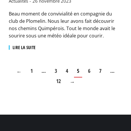
Actualités
26 novembre 2023
Beau moment de convivialité en compagnie du
club de Plomelin. Nous leur avons fait découvrir
nos chemins Quimpérois. Tout le monde avait le
sourire sous une météo idéale pour courir.
LIRE LA SUITE
←
1
…
3
4
5
6
7
…
12
→